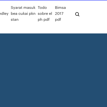
Syarat masuk
Todo
Bimsa
edley
bea cukai pkn
sobre el
2017
stan
ph pdf
pdf