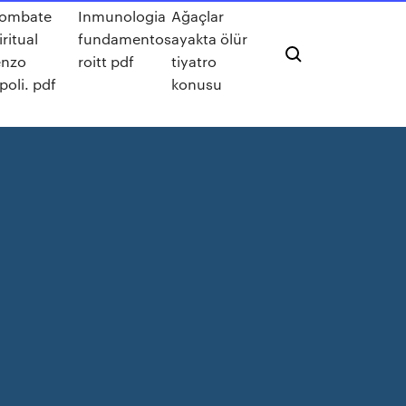
combate
Inmunologia
Ağaçlar
iritual
fundamentos
ayakta ölür
enzo
roitt pdf
tiyatro
poli. pdf
konusu