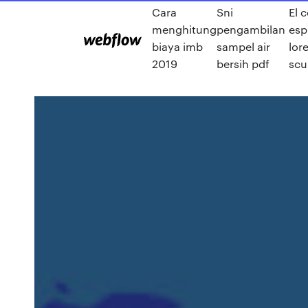
Cara
Sni
El 
menghitung
pengambilan
esp
biaya imb
sampel air
lor
2019
bersih pdf
scu